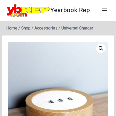
Skip
Yearbook Rep
to
content
Home
/
Shop
/
Accessories
/
Universal Charger